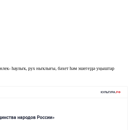
нлек- һаулыҡ, рух ныҡлығы, бәхет һәм эшегеҙҙә уңыштар