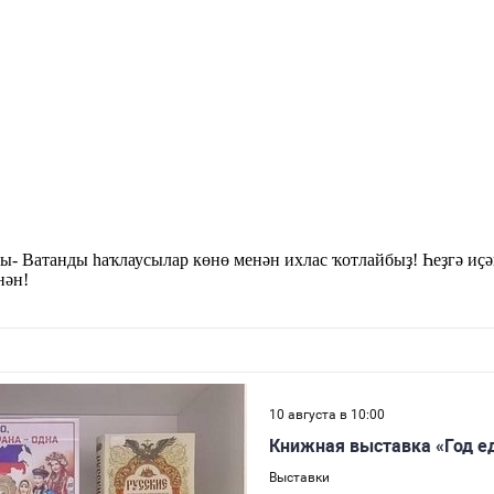
ы- Ватанды һаҡлаусылар көнө менән ихлас ҡотлайбыҙ! Һеҙгә иҫә
нән!