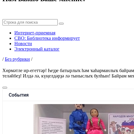
Интернет-приемная
СВО: Библиотека информирует
Новости
Электронный каталог
/
Без рубрики
/
Хөрмәтле ир-егеттәр! Һеҙҙе батырлыҡ һәм ҡаһарманлыҡ байрам
теләйбеҙ! Илдә лә, күңелдәрҙә лә тыныслыҡ булһын! Байрам ме