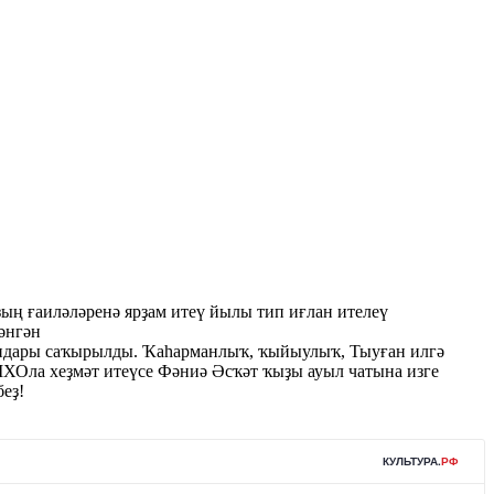
ң ғаиләләренә ярҙам итеү йылы тип иғлан ителеү
әнгән
уғандары саҡырылды. Ҡаһарманлыҡ, ҡыйыулыҡ, Тыуған илгә
МХОла хеҙмәт итеүсе Фәниә Әсҡәт ҡыҙы ауыл чатына изге
беҙ!