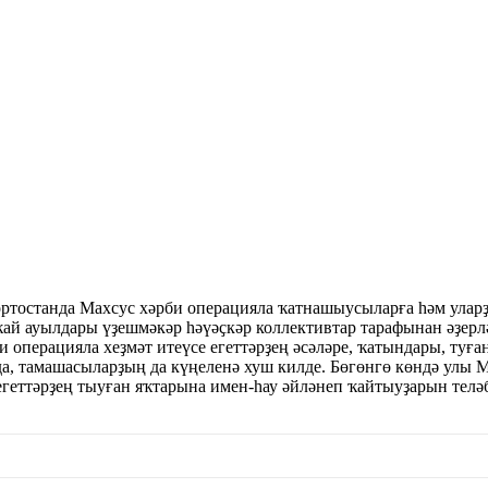
тостанда Махсус хәрби операцияла ҡатнашыусыларға һәм уларҙы
й ауылдары үҙешмәкәр һәүәҫкәр коллективтар тарафынан әҙерл
би операцияла хеҙмәт итеүсе егеттәрҙең әсәләре, ҡатындары, т
а, тамашасыларҙың да күңеленә хуш килде. Бөгөнгө көндә улы 
а егеттәрҙең тыуған яҡтарына имен-һау әйләнеп ҡайтыуҙарын телә